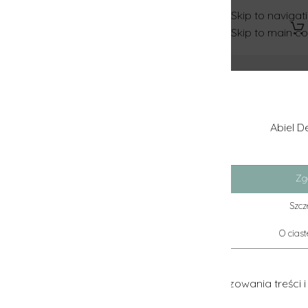
Skip to navigation
Skip to main content
Abiel Dekoracje
Zgoda
Szczegóły
O ciasteczkach
owania treści i reklam, aby oferować funkcje społecznościow