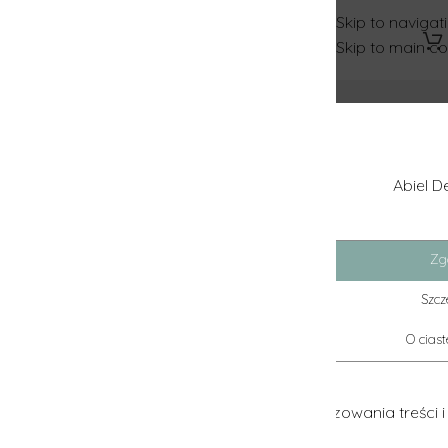
Skip to navigation
Skip to main content
Abiel Dekoracje
Zgoda
Szczegóły
O ciasteczkach
owania treści i reklam, aby oferować funkcje społecznościow