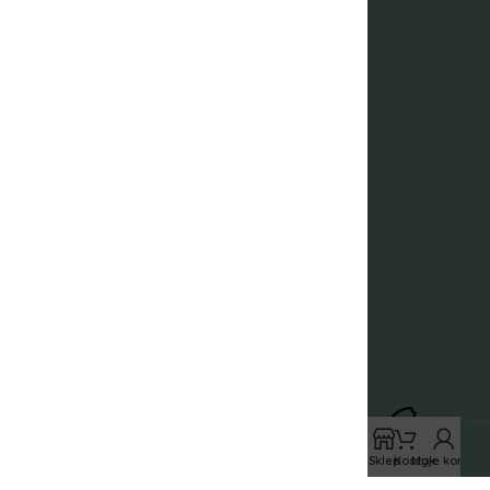
 zastrzeżone
Sklep
Koszyk
Moje konto
Pokaż konfigurację zgód