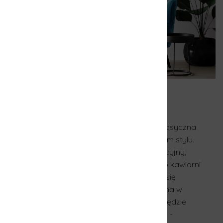
lasyczna
 stylu.
yjny,
b kawiarni
się
na w
ędzie
 -