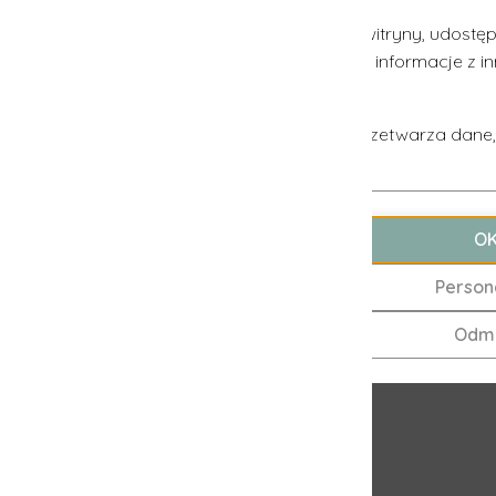
j witryny, udostępniamy partnerom społecznościowym, reklam
 informacje z innymi danymi otrzymanymi od Ciebie lub uzy
rzetwarza dane, znajdują się
tutaj
.
OK
Personalizuj
Odmów
mie