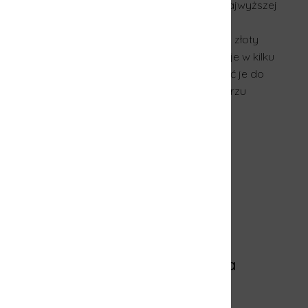
ajwyższej
 złoty
e w kilku
 je do
rzu
a